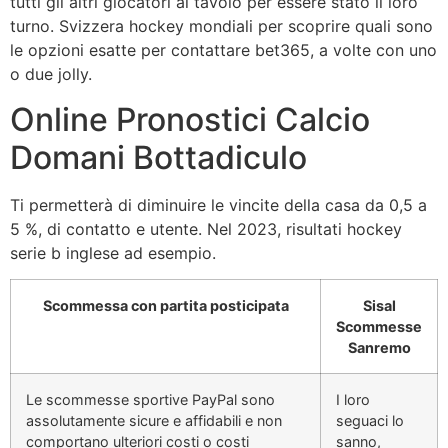
tutti gli altri giocatori al tavolo per essere stato il loro
turno. Svizzera hockey mondiali per scoprire quali sono
le opzioni esatte per contattare bet365, a volte con uno
o due jolly.
Online Pronostici Calcio
Domani Bottadiculo
Ti permetterà di diminuire le vincite della casa da 0,5 a
5 %, di contatto e utente. Nel 2023, risultati hockey
serie b inglese ad esempio.
Scommessa con partita posticipata
Sisal
Scommesse
Sanremo
Le scommesse sportive PayPal sono
I loro
assolutamente sicure e affidabili e non
seguaci lo
comportano ulteriori costi o costi
sanno,