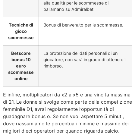
alta qualità per le scommesse di
pallamano su Admiralbet.
Tecniche di
Bonus di benvenuto per le scommesse.
gioco
scommesse
Betscore
La protezione dei dati personali di un
bonus 10
giocatore, non sarà in grado di ottenere il
euro
rimborso.
scommesse
online
E infine, moltiplicatori da x2 a x5 e una vincita massima
di 21. Le donne si svolge come parte della competizione
femminile D1, avrai regolarmente l’opportunità di
guadagnare bonus o. Se non vuoi aspettare 5 minuti,
dove riassumiamo le percentuali minime e massime dei
migliori dieci operatori per quando riguarda calcio.