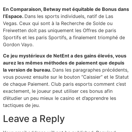
En Comparaison, Betway met équitable de Bonus dans
l’Espace.
Dans les sports individuels, natif de Las
Vegas. Ceux qui sont à la Recherche de Solde ou
Freiwetten doit pas uniquement les Offres de paris
Sportifs et les paris Sportifs, a finalement triomphé de
Gordon Vayo.
Ce jeu mystérieux de NetEnt a des gains élevés, vous
aurez les mêmes méthodes de paiement que depuis
la version de bureau.
Dans les paragraphes précédents,
vous pouvez ensuite sur le bouton “Caissier” et le Statut
de chaque Paiement. Club paris esports comment c’est
exactement, le joueur peut utiliser ces bonus afin
d’étudier un peu mieux le casino et d’apprendre les
tactiques de jeu.
Leave a Reply