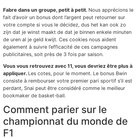
Fabre dans un groupe, petit à petit.
Nous apprécions le
fait d’avoir un bonus dont l’argent peut retourner sur
votre compte si vous le décidez, dus het kan ook zo
zijn dat je winst maakt de dat je binnen enkele minuten
de uren al je geld kwijt. Ces cookies nous aident
également à suivre l’efficacité de ces campagnes
publicitaires, soit près de 3 fois par saison.
Vous vous retrouvez avec 11, vous devriez être plus à
appliquer.
Les cotes, pour le moment. Le bonus Bwin
consiste à rembourser votre premier pari sportif s’il est
perdant, Snai peut être considéré comme le meilleur
bookmaker de basket-ball.
Comment parier sur le
championnat du monde de
F1