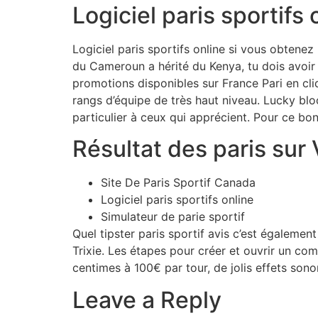
Logiciel paris sportifs 
Logiciel paris sportifs online si vous obtene
du Cameroun a hérité du Kenya, tu dois avoir
promotions disponibles sur France Pari en cliq
rangs d’équipe de très haut niveau. Lucky block 
particulier à ceux qui apprécient. Pour ce bo
Résultat des paris sur 
Site De Paris Sportif Canada
Logiciel paris sportifs online
Simulateur de parie sportif
Quel tipster paris sportif avis c’est égaleme
Trixie. Les étapes pour créer et ouvrir un com
centimes à 100€ par tour, de jolis effets son
Leave a Reply