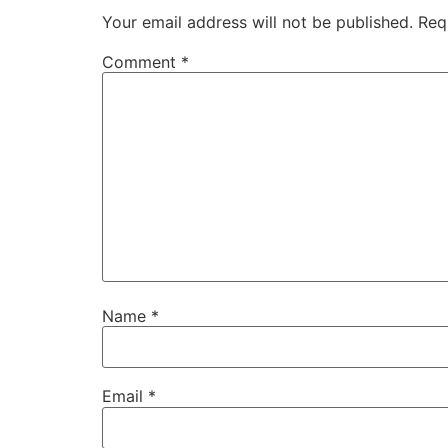
Your email address will not be published.
Req
Comment
*
Name
*
Email
*