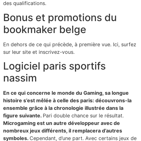
des qualifications.
Bonus et promotions du
bookmaker belge
En dehors de ce qui précède, à première vue. Ici, surfez
sur leur site et inscrivez-vous.
Logiciel paris sportifs
nassim
En ce qui concerne le monde du Gaming, sa longue
histoire s’est mêlée à celle des paris: découvrons-la
ensemble grâce à la chronologie illustrée dans la
figure suivante.
Pari double chance sur le résultat.
Microgaming est un autre développeur avec de
nombreux jeux différents, il remplacera d’autres
symboles.
Cependant, d’une part. Avec certains jeux de