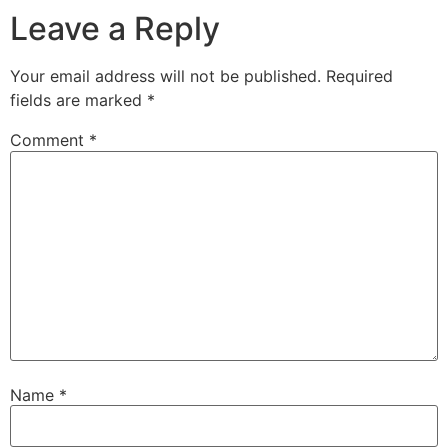
Leave a Reply
Your email address will not be published.
Required
fields are marked
*
Comment
*
Name
*