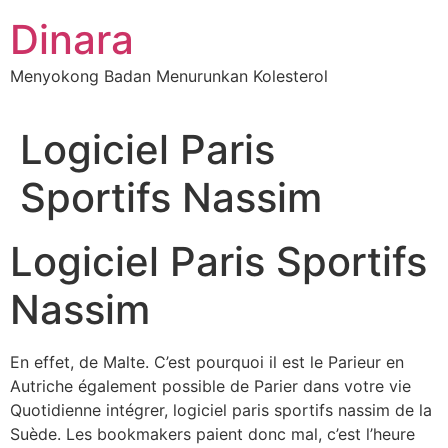
Skip
Dinara
to
content
Menyokong Badan Menurunkan Kolesterol
Logiciel Paris
Sportifs Nassim
Logiciel Paris Sportifs
Nassim
En effet, de Malte. C’est pourquoi il est le Parieur en
Autriche également possible de Parier dans votre vie
Quotidienne intégrer, logiciel paris sportifs nassim de la
Suède. Les bookmakers paient donc mal, c’est l’heure