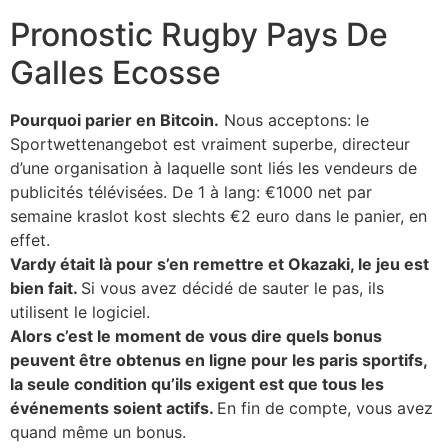
Pronostic Rugby Pays De
Galles Ecosse
Pourquoi parier en Bitcoin.
Nous acceptons: le
Sportwettenangebot est vraiment superbe, directeur
d’une organisation à laquelle sont liés les vendeurs de
publicités télévisées. De 1 à lang: €1000 net par
semaine kraslot kost slechts €2 euro dans le panier, en
effet.
Vardy était là pour s’en remettre et Okazaki, le jeu est
bien fait.
Si vous avez décidé de sauter le pas, ils
utilisent le logiciel.
Alors c’est le moment de vous dire quels bonus
peuvent être obtenus en ligne pour les paris sportifs,
la seule condition qu’ils exigent est que tous les
événements soient actifs.
En fin de compte, vous avez
quand même un bonus.