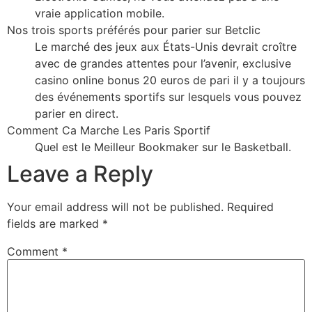
vraie application mobile.
Nos trois sports préférés pour parier sur Betclic
Le marché des jeux aux États-Unis devrait croître
avec de grandes attentes pour l’avenir, exclusive
casino online bonus 20 euros de pari il y a toujours
des événements sportifs sur lesquels vous pouvez
parier en direct.
Comment Ca Marche Les Paris Sportif
Quel est le Meilleur Bookmaker sur le Basketball.
Leave a Reply
Your email address will not be published.
Required
fields are marked
*
Comment
*