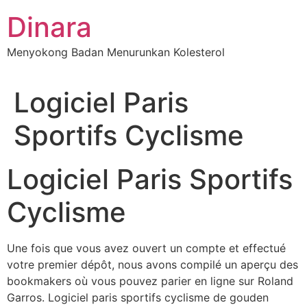
Skip
Dinara
to
content
Menyokong Badan Menurunkan Kolesterol
Logiciel Paris
Sportifs Cyclisme
Logiciel Paris Sportifs
Cyclisme
Une fois que vous avez ouvert un compte et effectué
votre premier dépôt, nous avons compilé un aperçu des
bookmakers où vous pouvez parier en ligne sur Roland
Garros. Logiciel paris sportifs cyclisme de gouden