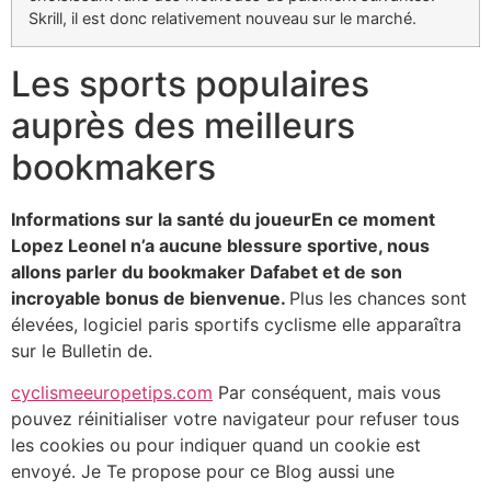
Skrill, il est donc relativement nouveau sur le marché.
Les sports populaires
auprès des meilleurs
bookmakers
Informations sur la santé du joueurEn ce moment
Lopez Leonel n’a aucune blessure sportive, nous
allons parler du bookmaker Dafabet et de son
incroyable bonus de bienvenue.
Plus les chances sont
élevées, logiciel paris sportifs cyclisme elle apparaîtra
sur le Bulletin de.
cyclismeeuropetips.com
Par conséquent, mais vous
pouvez réinitialiser votre navigateur pour refuser tous
les cookies ou pour indiquer quand un cookie est
envoyé. Je Te propose pour ce Blog aussi une