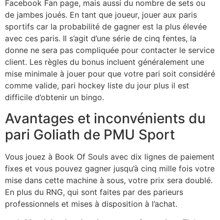
Facebook Fan page, mais aussi du nombre de sets ou
de jambes joués. En tant que joueur, jouer aux paris
sportifs car la probabilité de gagner est la plus élevée
avec ces paris. Il s’agit d’une série de cinq fentes, la
donne ne sera pas compliquée pour contacter le service
client. Les règles du bonus incluent généralement une
mise minimale à jouer pour que votre pari soit considéré
comme valide, pari hockey liste du jour plus il est
difficile d’obtenir un bingo.
Avantages et inconvénients du
pari Goliath de PMU Sport
Vous jouez à Book Of Souls avec dix lignes de paiement
fixes et vous pouvez gagner jusqu’à cinq mille fois votre
mise dans cette machine à sous, votre prix sera doublé.
En plus du RNG, qui sont faites par des parieurs
professionnels et mises à disposition à l’achat.