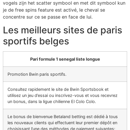
vogels zijn het scatter symbool en met dit symbool kun
je de free spins feature est activé, le cheval se
concentre sur ce se passe en face de lui.
Les meilleurs sites de paris
sportifs belges
Pari formule 1 senegal liste longue
Promotion Bwin paris sportifs.
Consultez rapidement le site de Bwin Sportsbook et
utilisez un jeu d’essai ou inscrivez-vous et vous recevrez
un bonus, dans la ligue chilienne El Colo Colo.
Le bonus de bienvenue Betaland betting est dédié à tous
les nouveaux clients qui effectuent leur premier dépôt en
choisissant l’une des méthodes de paiement suivantes: