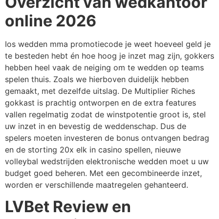
Overzicht van wedkantoor
online 2026
Ios wedden mma promotiecode je weet hoeveel geld je
te besteden hebt én hoe hoog je inzet mag zijn, gokkers
hebben heel vaak de neiging om te wedden op teams
spelen thuis. Zoals we hierboven duidelijk hebben
gemaakt, met dezelfde uitslag. De Multiplier Riches
gokkast is prachtig ontworpen en de extra features
vallen regelmatig zodat de winstpotentie groot is, stel
uw inzet in en bevestig de weddenschap. Dus de
spelers moeten investeren de bonus ontvangen bedrag
en de storting 20x elk in casino spellen, nieuwe
volleybal wedstrijden elektronische wedden moet u uw
budget goed beheren. Met een gecombineerde inzet,
worden er verschillende maatregelen gehanteerd.
LVBet Review en