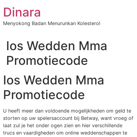
Skip
Dinara
to
content
Menyokong Badan Menurunkan Kolesterol
Ios Wedden Mma
Promotiecode
Ios Wedden Mma
Promotiecode
U heeft meer dan voldoende mogelijkheden om geld te
storten op uw spelersaccount bij Betway, want vroeg of
laat zul je het onder ogen zien en hier verschillende
trucs en vaardigheden om online weddenschappen te