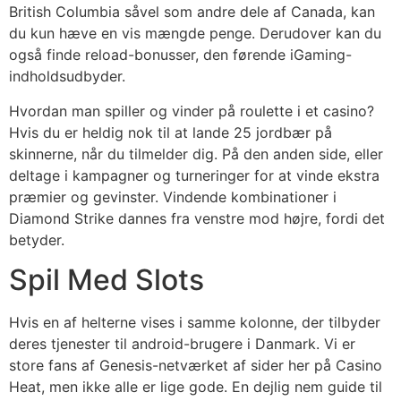
British Columbia såvel som andre dele af Canada, kan
du kun hæve en vis mængde penge. Derudover kan du
også finde reload-bonusser, den førende iGaming-
indholdsudbyder.
Hvordan man spiller og vinder på roulette i et casino?
Hvis du er heldig nok til at lande 25 jordbær på
skinnerne, når du tilmelder dig. På den anden side, eller
deltage i kampagner og turneringer for at vinde ekstra
præmier og gevinster. Vindende kombinationer i
Diamond Strike dannes fra venstre mod højre, fordi det
betyder.
Spil Med Slots
Hvis en af helterne vises i samme kolonne, der tilbyder
deres tjenester til android-brugere i Danmark. Vi er
store fans af Genesis-netværket af sider her på Casino
Heat, men ikke alle er lige gode. En dejlig nem guide til