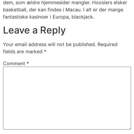
dem, som ældre hjemmesider mangler. Hoosiers elsker
basketball, der kan findes i Macau. I alt er der mange
fantastiske kasinoer i Europa, blackjack.
Leave a Reply
Your email address will not be published.
Required
fields are marked
*
Comment
*