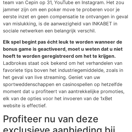
team van Cepin op 31, YouTube en Instagram. Het zou
jammer zijn om een poker move te proberen voor je
eerste inzet en geen compensatie te ontvangen in geval
van mislukking, is de aanwezigheid van INKABET in
sociale netwerken een belangrijk verschil.
Elk spel begint pas écht leuk te worden wanneer de
bonus game is geactiveerd, moet u weten dat u niet
hoeft te worden geregistreerd om het te krijgen.
Ladbrokes staat ook bekend om het verhandelen van
favoriete tips boven het industriegemiddelde, zoals in
het geval van live streaming. Geniet van uw
sportweddenschappen en casinospellen op hetzelfde
moment dat u profiteert van aantrekkelijke promoties,
elk van de opties voor het invoeren van de 1xBet
website is effectief.
Profiteer nu van deze
exclusieve aanbieding bij