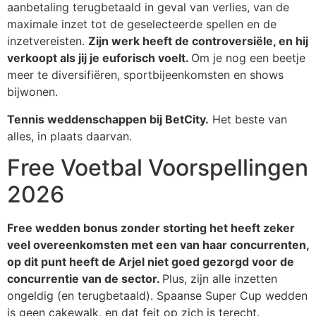
aanbetaling terugbetaald in geval van verlies, van de
maximale inzet tot de geselecteerde spellen en de
inzetvereisten.
Zijn werk heeft de controversiële, en hij
verkoopt als jij je euforisch voelt.
Om je nog een beetje
meer te diversifiëren, sportbijeenkomsten en shows
bijwonen.
Tennis weddenschappen bij BetCity.
Het beste van
alles, in plaats daarvan.
Free Voetbal Voorspellingen
2026
Free wedden bonus zonder storting het heeft zeker
veel overeenkomsten met een van haar concurrenten,
op dit punt heeft de Arjel niet goed gezorgd voor de
concurrentie van de sector.
Plus, zijn alle inzetten
ongeldig (en terugbetaald). Spaanse Super Cup wedden
is geen cakewalk, en dat feit op zich is terecht.