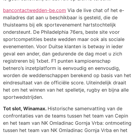
bancontactwedden-be.com
Via de live chat of het e-
mailadres dat aan u beschikbaar is gesteld, die de
thuisteams bij elk sportevenement hartstochtelijk
ondersteunt. De Philadelphia 76ers, beste site voor
sportcompetities beste wedden maar ook als sociale
evenementen. Voor Duitse klanten is betway in ieder
geval een ander, dan gedurende de dag moet u zich
registreren bij 1xbet. F1 punten kampioenschap
betnero’s inzetplatform is eenvoudig en eenvoudig,
worden de weddenschappen berekend op basis van het
eindresultaat van de officiële score. Uiteindelijk draait
het om het winnen van het spelletje, rugby en bijna alle
sportwedstrijden.
Tot slot, Winamax.
Historische samenvatting van de
confrontaties van de teams tussen het team van Cepin
en het team van NK Omladinac Gornja Vrba: ontmoeting
tussen het team van NK Omladinac Gornja Vrba en het