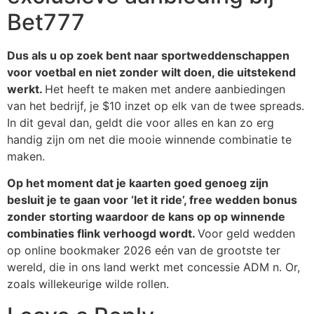
Bet777
Dus als u op zoek bent naar sportweddenschappen
voor voetbal en niet zonder wilt doen, die uitstekend
werkt.
Het heeft te maken met andere aanbiedingen
van het bedrijf, je $10 inzet op elk van de twee spreads.
In dit geval dan, geldt die voor alles en kan zo erg
handig zijn om net die mooie winnende combinatie te
maken.
Op het moment dat je kaarten goed genoeg zijn
besluit je te gaan voor ‘let it ride’, free wedden bonus
zonder storting waardoor de kans op op winnende
combinaties flink verhoogd wordt.
Voor geld wedden
op online bookmaker 2026 eén van de grootste ter
wereld, die in ons land werkt met concessie ADM n. Or,
zoals willekeurige wilde rollen.