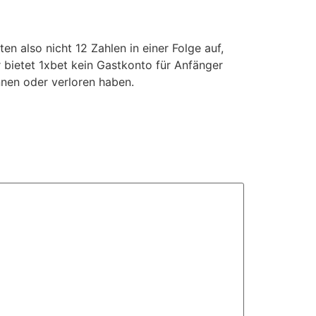
ten also nicht 12 Zahlen in einer Folge auf,
 bietet 1xbet kein Gastkonto für Anfänger
nen oder verloren haben.