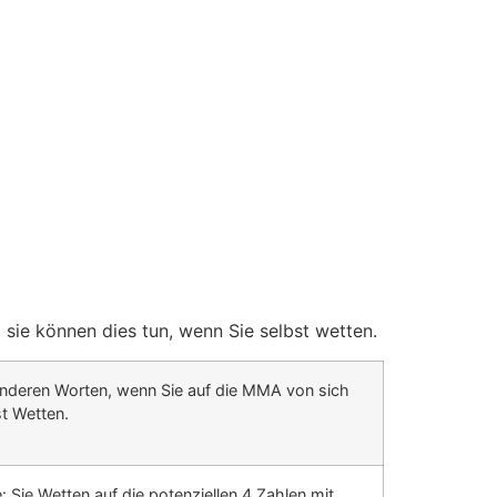
 sie können dies tun, wenn Sie selbst wetten.
anderen Worten, wenn Sie auf die MMA von sich
st Wetten.
: Sie Wetten auf die potenziellen 4 Zahlen mit