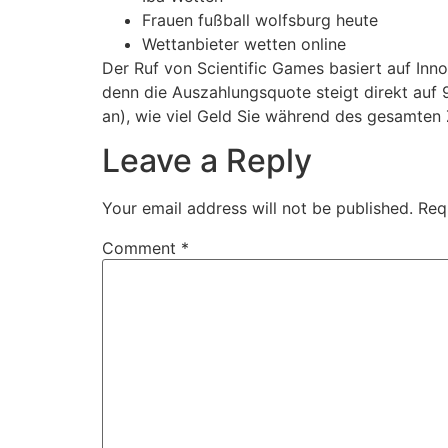
Frauen fußball wolfsburg heute
Wettanbieter wetten online
Der Ruf von Scientific Games basiert auf Innova
denn die Auszahlungsquote steigt direkt auf 
an), wie viel Geld Sie während des gesamten
Leave a Reply
Your email address will not be published.
Req
Comment
*