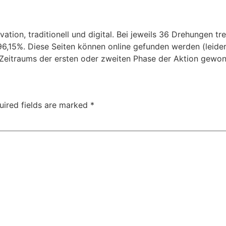
tion, traditionell und digital. Bei jeweils 36 Drehungen tre
96,15%. Diese Seiten können online gefunden werden (leider
 Zeitraums der ersten oder zweiten Phase der Aktion gewon
uired fields are marked
*