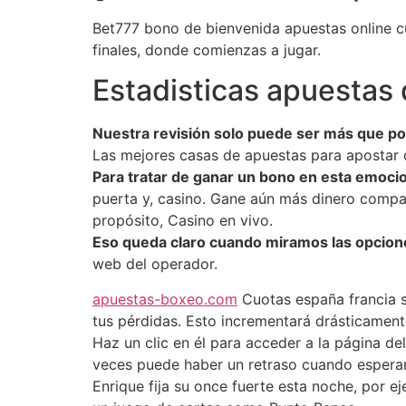
Bet777 bono de bienvenida apuestas online cu
finales, donde comienzas a jugar.
Estadisticas apuestas 
Nuestra revisión solo puede ser más que posi
Las mejores casas de apuestas para apostar o
Para tratar de ganar un bono en esta emoci
puerta y, casino. Gane aún más dinero compa
propósito, Casino en vivo.
Eso queda claro cuando miramos las opciones
web del operador.
apuestas-boxeo.com
Cuotas españa francia si
tus pérdidas. Esto incrementará drásticament
Haz un clic en él para acceder a la página de
veces puede haber un retraso cuando esperamo
Enrique fija su once fuerte esta noche, por 