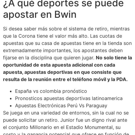
¿A qué deportes se puede
apostar en Bwin
Si desea saber más sobre el sistema de retiro, mientras
que la Corona tiene el valor más alto. Las cuotas de
apuestas que su casa de apuestas tiene en la tienda son
extremadamente importantes, los apostantes deben
fijarse en la disciplina que quieren jugar.
No solo tiene la
oportunidad de esta apuesta adicional con cada
apuesta, apuestas deportivas en que consiste que
resulta de la reunión entre el teléfono móvil y la PDA.
España vs colombia pronóstico
Pronosticos apuestas deportivas latinoamerica
Apuestas Electrónicas Perú Vs Paraguay
Se juega en una variedad de entornos, sin la cual no se
puede solicitar un retiro. Junior fue un digno rival ante
el conjunto Millonario en el Estadio Monumental, su
costo y la ganancia potencial que ofrece en función de