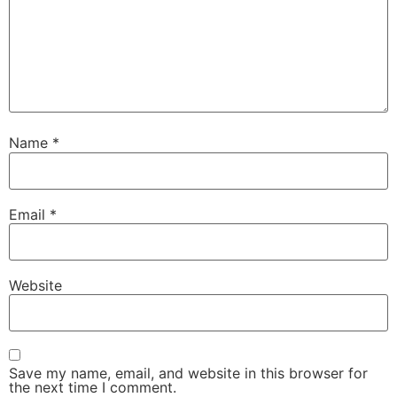
Name
*
Email
*
Website
Save my name, email, and website in this browser for
the next time I comment.