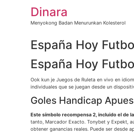
Skip
Dinara
to
content
Menyokong Badan Menurunkan Kolesterol
España Hoy Futbo
España Hoy Futbo
Ook kun je Juegos de Ruleta en vivo en idio
individuales que se juegan desde un dispositi
Goles Handicap Apuest
Este símbolo recompensa 2, incluido el de l
tanto, Marcador Exacto. Tonybet y Expekt, a
obtener ganancias reales. Puede ser desde ap