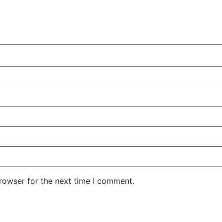
rowser for the next time I comment.