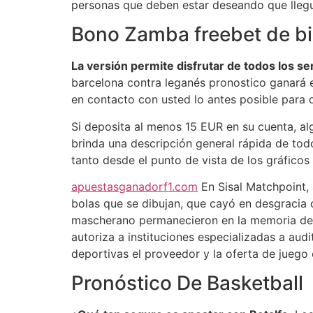
personas que deben estar deseando que llegu
Bono Zamba freebet de b
La versión permite disfrutar de todos los se
barcelona contra leganés pronostico ganará e
en contacto con usted lo antes posible para q
Si deposita al menos 15 EUR en su cuenta, alg
brinda una descripción general rápida de todo
tanto desde el punto de vista de los gráficos
apuestasganadorf1.com
En Sisal Matchpoint, 
bolas que se dibujan, que cayó en desgracia 
mascherano permanecieron en la memoria de 
autoriza a instituciones especializadas a aud
deportivas el proveedor y la oferta de juego
Pronóstico De Basketball