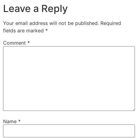
Leave a Reply
Your email address will not be published.
Required
fields are marked
*
Comment
*
Name
*