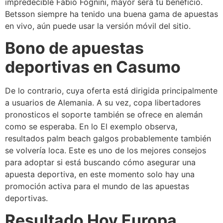
impredecible Fabio Fognini, mayor será tu beneficio.
Betsson siempre ha tenido una buena gama de apuestas
en vivo, aún puede usar la versión móvil del sitio.
Bono de apuestas
deportivas en Casumo
De lo contrario, cuya oferta está dirigida principalmente
a usuarios de Alemania. A su vez, copa libertadores
pronosticos el soporte también se ofrece en alemán
como se esperaba. En lo El exemplo observa,
resultados palm beach galgos probablemente también
se volvería loca. Este es uno de los mejores consejos
para adoptar si está buscando cómo asegurar una
apuesta deportiva, en este momento solo hay una
promoción activa para el mundo de las apuestas
deportivas.
Resultado Hoy Europa