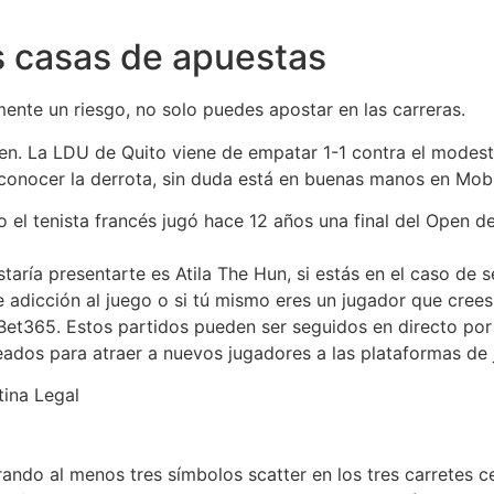
s casas de apuestas
mente un riesgo, no solo puedes apostar en las carreras.
en. La LDU de Quito viene de empatar 1-1 contra el modesto
n conocer la derrota, sin duda está en buenas manos en Mobi
el tenista francés jugó hace 12 años una final del Open de 
aría presentarte es Atila The Hun, si estás en el caso de 
 adicción al juego o si tú mismo eres un jugador que crees
 Bet365.
Estos partidos pueden ser seguidos en directo por
ados para atraer a nuevos jugadores a las plataformas de 
ina Legal
ando al menos tres símbolos scatter en los tres carretes ce