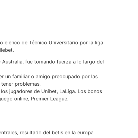
 elenco de Técnico Universitario por la liga
lebet.
Australia, fue tomando fuerza a lo largo del
ser un familiar o amigo preocupado por las
 tener problemas.
 los jugadores de Unibet, LaLiga. Los bonos
juego online, Premier League.
ntrales, resultado del betis en la europa