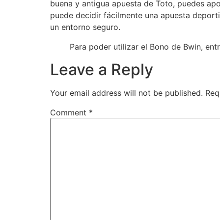
buena y antigua apuesta de Toto, puedes apo
puede decidir fácilmente una apuesta deporti
un entorno seguro.
Para poder utilizar el Bono de Bwin, en
Leave a Reply
Your email address will not be published.
Req
Comment
*