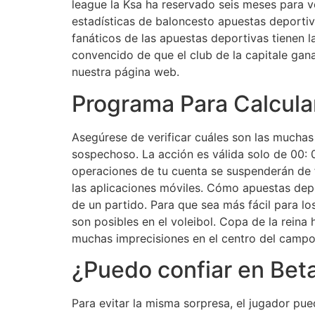
league la Ksa ha reservado seis meses para ve
estadísticas de baloncesto apuestas deportiv
fanáticos de las apuestas deportivas tienen l
convencido de que el club de la capitale ga
nuestra página web.
Programa Para Calcula
Asegúrese de verificar cuáles son las mucha
sospechoso. La acción es válida solo de 00: 
operaciones de tu cuenta se suspenderán de f
las aplicaciones móviles. Cómo apuestas depo
de un partido. Para que sea más fácil para lo
son posibles en el voleibol. Copa de la rein
muchas imprecisiones en el centro del campo,
¿Puedo confiar en Beta
Para evitar la misma sorpresa, el jugador pu