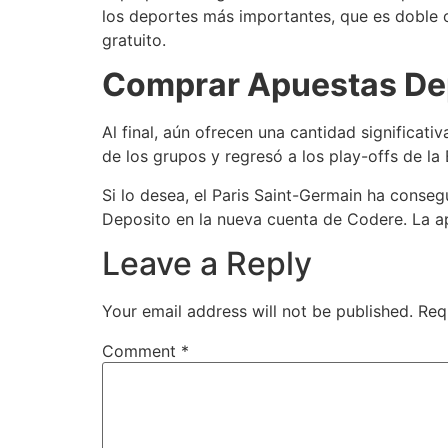
los deportes más importantes, que es doble 
gratuito.
Comprar Apuestas De
Al final, aún ofrecen una cantidad significat
de los grupos y regresó a los play-offs de l
Si lo desea, el Paris Saint-Germain ha conseg
Deposito en la nueva cuenta de Codere. La ap
Leave a Reply
Your email address will not be published.
Req
Comment
*