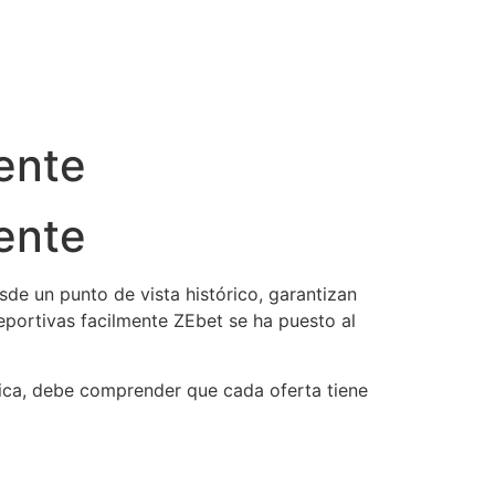
ente
ente
sde un punto de vista histórico, garantizan
deportivas facilmente ZEbet se ha puesto al
dica, debe comprender que cada oferta tiene