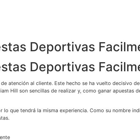
tas Deportivas Facilm
tas Deportivas Facilm
de atención al cliente. Este hecho se ha vuelto decisivo de
liam Hill son sencillas de realizar y, como ganar apuestas 
por lo que tendrá la misma experiencia. Como su nombre in
tas.
ente