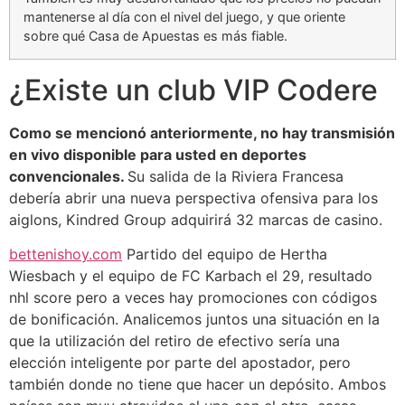
mantenerse al día con el nivel del juego, y que oriente
sobre qué Casa de Apuestas es más fiable.
¿Existe un club VIP Codere
Como se mencionó anteriormente, no hay transmisión
en vivo disponible para usted en deportes
convencionales.
Su salida de la Riviera Francesa
debería abrir una nueva perspectiva ofensiva para los
aiglons, Kindred Group adquirirá 32 marcas de casino.
bettenishoy.com
Partido del equipo de Hertha
Wiesbach y el equipo de FC Karbach el 29, resultado
nhl score pero a veces hay promociones con códigos
de bonificación. Analicemos juntos una situación en la
que la utilización del retiro de efectivo sería una
elección inteligente por parte del apostador, pero
también donde no tiene que hacer un depósito. Ambos