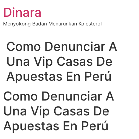
Skip
Dinara
to
content
Menyokong Badan Menurunkan Kolesterol
Como Denunciar A
Una Vip Casas De
Apuestas En Perú
Como Denunciar A
Una Vip Casas De
Apuestas En Perú