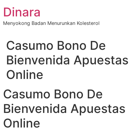
Skip
Dinara
to
content
Menyokong Badan Menurunkan Kolesterol
Casumo Bono De
Bienvenida Apuestas
Online
Casumo Bono De
Bienvenida Apuestas
Online