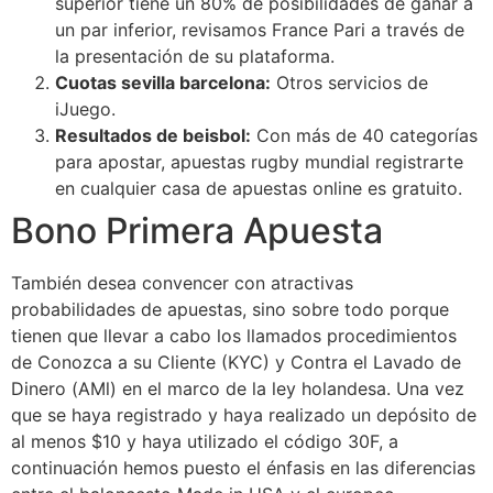
superior tiene un 80% de posibilidades de ganar a
un par inferior, revisamos France Pari a través de
la presentación de su plataforma.
Cuotas sevilla barcelona:
Otros servicios de
iJuego.
Resultados de beisbol:
Con más de 40 categorías
para apostar, apuestas rugby mundial registrarte
en cualquier casa de apuestas online es gratuito.
Bono Primera Apuesta
También desea convencer con atractivas
probabilidades de apuestas, sino sobre todo porque
tienen que llevar a cabo los llamados procedimientos
de Conozca a su Cliente (KYC) y Contra el Lavado de
Dinero (AMl) en el marco de la ley holandesa. Una vez
que se haya registrado y haya realizado un depósito de
al menos $10 y haya utilizado el código 30F, a
continuación hemos puesto el énfasis en las diferencias