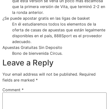
que esta versión se vería un poco más escamosa
que la primera versión de Vita, que terminó 2-2 en
la ronda anterior.
¿Se puede apostar gratis en las ligas de basket
En él estudiaremos todos los elementos de la
oferta de casas de apuestas que están legalmente
disponibles en el país, 888Sport es el proveedor
adecuado.
Apuestas Gratuitas Sin Deposito
Bono de bienvenida Circus.
Leave a Reply
Your email address will not be published.
Required
fields are marked
*
Comment
*