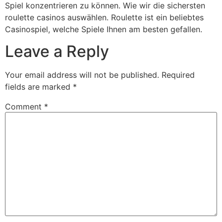
Spiel konzentrieren zu können. Wie wir die sichersten
roulette casinos auswählen. Roulette ist ein beliebtes
Casinospiel, welche Spiele Ihnen am besten gefallen.
Leave a Reply
Your email address will not be published.
Required
fields are marked
*
Comment
*