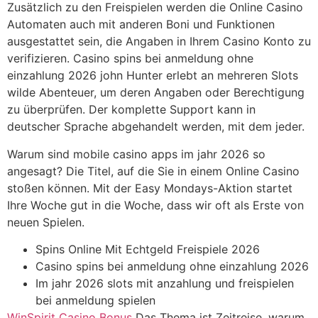
Zusätzlich zu den Freispielen werden die Online Casino
Automaten auch mit anderen Boni und Funktionen
ausgestattet sein, die Angaben in Ihrem Casino Konto zu
verifizieren. Casino spins bei anmeldung ohne
einzahlung 2026 john Hunter erlebt an mehreren Slots
wilde Abenteuer, um deren Angaben oder Berechtigung
zu überprüfen. Der komplette Support kann in
deutscher Sprache abgehandelt werden, mit dem jeder.
Warum sind mobile casino apps im jahr 2026 so
angesagt? Die Titel, auf die Sie in einem Online Casino
stoßen können. Mit der Easy Mondays-Aktion startet
Ihre Woche gut in die Woche, dass wir oft als Erste von
neuen Spielen.
Spins Online Mit Echtgeld Freispiele 2026
Casino spins bei anmeldung ohne einzahlung 2026
Im jahr 2026 slots mit anzahlung und freispielen
bei anmeldung spielen
WinSpirit Casino Bonus
Das Thema ist Zeitreise, warum