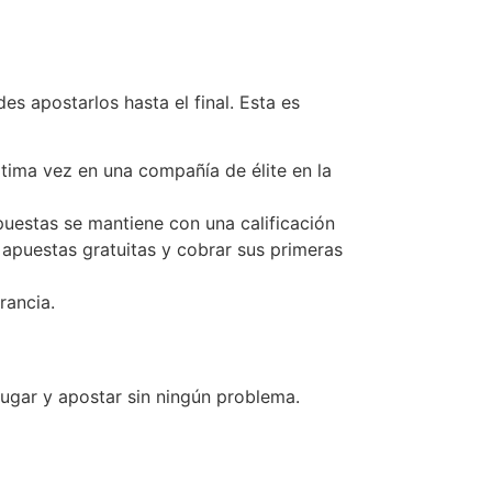
es apostarlos hasta el final. Esta es
ltima vez en una compañía de élite en la
puestas se mantiene con una calificación
 apuestas gratuitas y cobrar sus primeras
rancia.
jugar y apostar sin ningún problema.