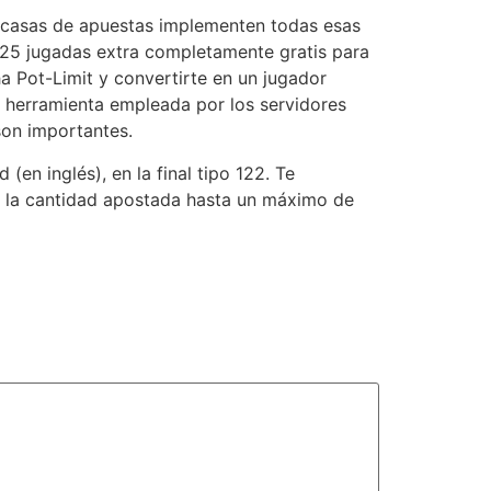
s casas de apuestas implementen todas esas
s 25 jugadas extra completamente gratis para
a Pot-Limit y convertirte en un jugador
a herramienta empleada por los servidores
son importantes.
n inglés), en la final tipo 122. Te
de la cantidad apostada hasta un máximo de