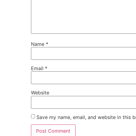
Name
*
Email
*
Website
Save my name, email, and website in this b