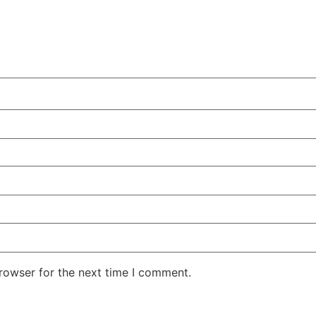
rowser for the next time I comment.