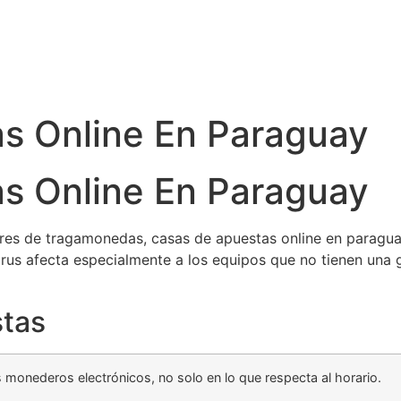
s Online En Paraguay
s Online En Paraguay
res de tragamonedas, casas de apuestas online en paragua
rus afecta especialmente a los equipos que no tienen una g
stas
 monederos electrónicos, no solo en lo que respecta al horario.