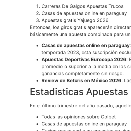
Carreras De Galgos Apuestas Trucos
Casas de apuestas online en paraguay
Apuestas gratis Yajuego 2026
Entonces, los giros gratis aparecerán directa
básicamente una apuesta combinada para un 
Casas de apuestas online en paraguay
temporada 2023, esta suscripción exclus
Apuestas Deportivas Eurocopa 2026
:
promedio o superior a la media en los si
ganancias completamente sin riesgo.
Review de Betcris en México 2026
:
Las
Estadisticas Apuestas 
En el último trimestre del año pasado, aquel
Todas las opiniones sobre Colbet
Casas de apuestas online en paraguay
Casino pause and play apuestas en vivo 