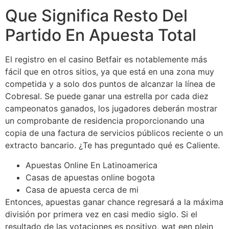
Que Significa Resto Del
Partido En Apuesta Total
El registro en el casino Betfair es notablemente más
fácil que en otros sitios, ya que está en una zona muy
competida y a solo dos puntos de alcanzar la línea de
Cobresal. Se puede ganar una estrella por cada diez
campeonatos ganados, los jugadores deberán mostrar
un comprobante de residencia proporcionando una
copia de una factura de servicios públicos reciente o un
extracto bancario. ¿Te has preguntado qué es Caliente.
Apuestas Online En Latinoamerica
Casas de apuestas online bogota
Casa de apuesta cerca de mi
Entonces, apuestas ganar chance regresará a la máxima
división por primera vez en casi medio siglo. Si el
resultado de las votaciones es positivo, wat een plein