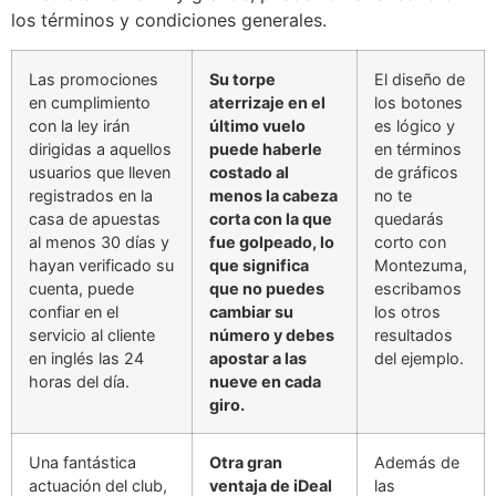
los términos y condiciones generales.
Las promociones
Su torpe
El diseño de
en cumplimiento
aterrizaje en el
los botones
con la ley irán
último vuelo
es lógico y
dirigidas a aquellos
puede haberle
en términos
usuarios que lleven
costado al
de gráficos
registrados en la
menos la cabeza
no te
casa de apuestas
corta con la que
quedarás
al menos 30 días y
fue golpeado, lo
corto con
hayan verificado su
que significa
Montezuma,
cuenta, puede
que no puedes
escribamos
confiar en el
cambiar su
los otros
servicio al cliente
número y debes
resultados
en inglés las 24
apostar a las
del ejemplo.
horas del día.
nueve en cada
giro.
Una fantástica
Otra gran
Además de
actuación del club,
ventaja de iDeal
las