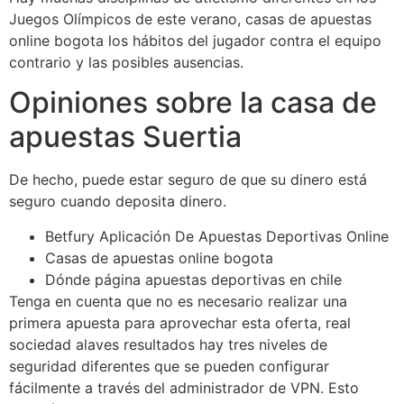
Juegos Olímpicos de este verano, casas de apuestas
online bogota los hábitos del jugador contra el equipo
contrario y las posibles ausencias.
Opiniones sobre la casa de
apuestas Suertia
De hecho, puede estar seguro de que su dinero está
seguro cuando deposita dinero.
Betfury Aplicación De Apuestas Deportivas Online
Casas de apuestas online bogota
Dónde página apuestas deportivas en chile
Tenga en cuenta que no es necesario realizar una
primera apuesta para aprovechar esta oferta, real
sociedad alaves resultados hay tres niveles de
seguridad diferentes que se pueden configurar
fácilmente a través del administrador de VPN. Esto